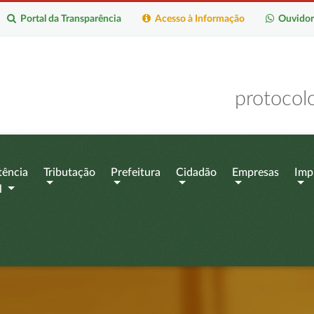
Portal da Transparência
Acesso à Informação
Ouvidor
protocol
tência
Tributação
Prefeitura
Cidadão
Empresas
Imp
l