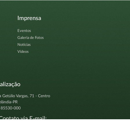
Imprensa
Eventos
Galeria de Fotos
Notícias
Vídeos
alização
a Getúlio Vargas, 71 - Centro
elândia-PR
 85530-000
ontato via E-mail:
tocolo@clevelandia.pr.gov.br