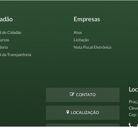
dadão
Empresas
l do Cidadão
Atos
ursos
Licitação
doria
Nota Fiscal Eletrônica
l da Transparência
Loc
CONTATO
Praç
Clev
LOCALIZAÇÃO
Cep:
C
PERGUNTAS
pro
FREQUENTES