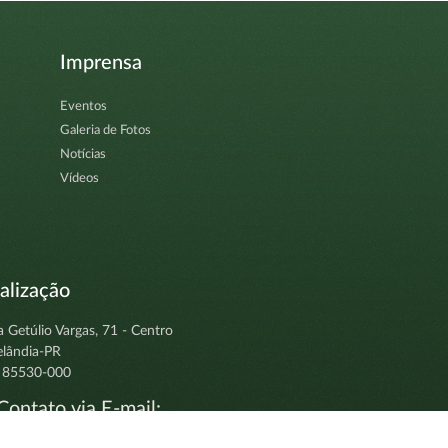
Imprensa
Eventos
Galeria de Fotos
Notícias
Vídeos
alização
a Getúlio Vargas, 71 - Centro
elândia-PR
 85530-000
ontato via E-mail:
tocolo@clevelandia.pr.gov.br