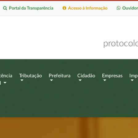
Portal da Transparência
Acesso à Informação
Ouvidor
protocol
tência
Tributação
Prefeitura
Cidadão
Empresas
Imp
l