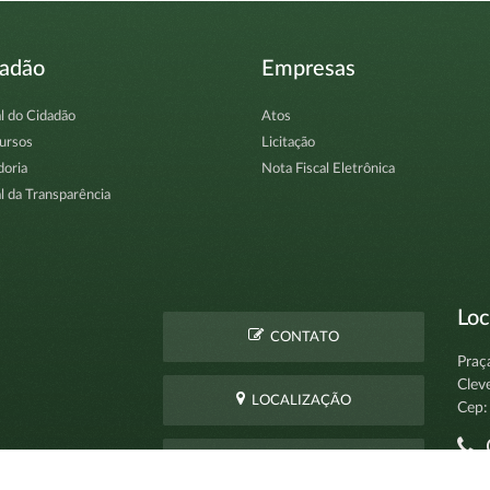
dadão
Empresas
l do Cidadão
Atos
ursos
Licitação
doria
Nota Fiscal Eletrônica
l da Transparência
Loc
CONTATO
Praç
Clev
LOCALIZAÇÃO
Cep:
C
PERGUNTAS
pro
FREQUENTES