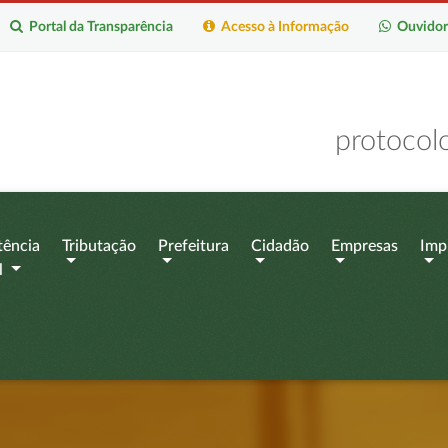
Portal da Transparência
Acesso à Informação
Ouvidor
protocol
tência
Tributação
Prefeitura
Cidadão
Empresas
Imp
l