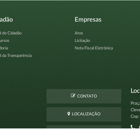
dadão
Empresas
l do Cidadão
Atos
ursos
Licitação
doria
Nota Fiscal Eletrônica
l da Transparência
Loc
CONTATO
Praç
Clev
LOCALIZAÇÃO
Cep:
C
PERGUNTAS
pro
FREQUENTES