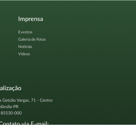
Imprensa
Eventos
Galeria de Fotos
Notícias
Vídeos
alização
a Getúlio Vargas, 71 - Centro
elândia-PR
 85530-000
ontato via E-mail:
tocolo@clevelandia.pr.gov.br