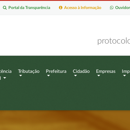
Portal da Transparência
Acesso à Informação
Ouvidor
protocol
tência
Tributação
Prefeitura
Cidadão
Empresas
Imp
l