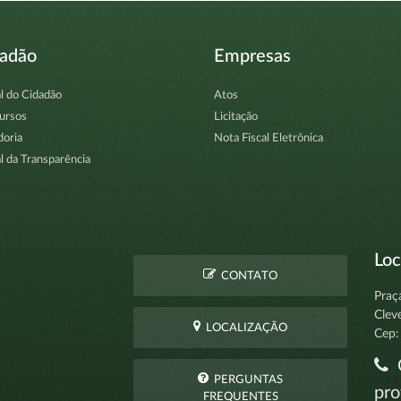
dadão
Empresas
l do Cidadão
Atos
ursos
Licitação
doria
Nota Fiscal Eletrônica
l da Transparência
Loc
CONTATO
Praç
Clev
LOCALIZAÇÃO
Cep:
C
PERGUNTAS
pro
FREQUENTES