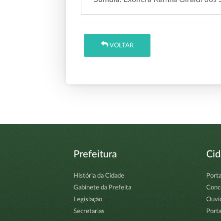
VOLTAR
Prefeitura
Ci
História da Cidade
Porta
Gabinete da Prefeita
Conc
Legislação
Ouvi
Secretarias
Porta