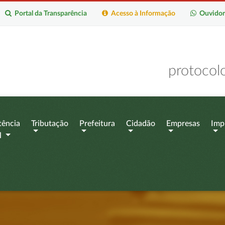
Portal da Transparência
Acesso à Informação
Ouvidor
protocol
tência
Tributação
Prefeitura
Cidadão
Empresas
Imp
l