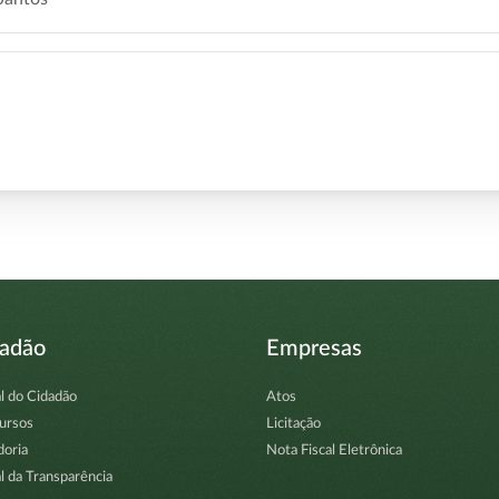
dadão
Empresas
l do Cidadão
Atos
ursos
Licitação
doria
Nota Fiscal Eletrônica
l da Transparência