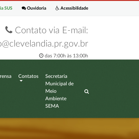
ia SUS
Ouvidoria
Acessibilidade
Contato via E-mail:
o@clevelandia.pr.gov.br
das 7:00h às 13:00h
rensa
Contatos
Secretaria
Municipal de
Meio
Ambiente
SEMA