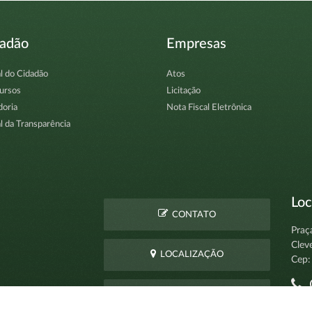
dadão
Empresas
l do Cidadão
Atos
ursos
Licitação
doria
Nota Fiscal Eletrônica
l da Transparência
Loc
CONTATO
Praç
Clev
LOCALIZAÇÃO
Cep:
C
PERGUNTAS
pro
FREQUENTES