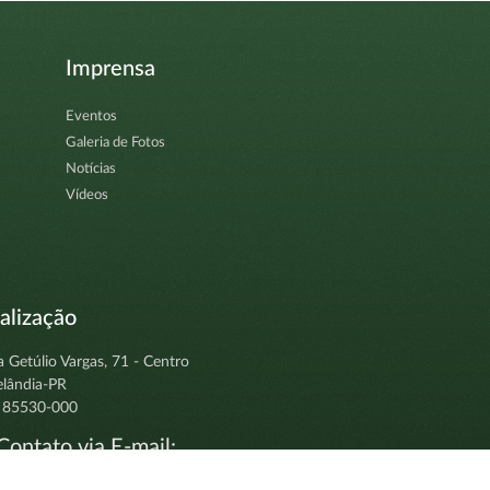
Imprensa
Eventos
Galeria de Fotos
Notícias
Vídeos
alização
a Getúlio Vargas, 71 - Centro
elândia-PR
 85530-000
ontato via E-mail:
tocolo@clevelandia.pr.gov.br