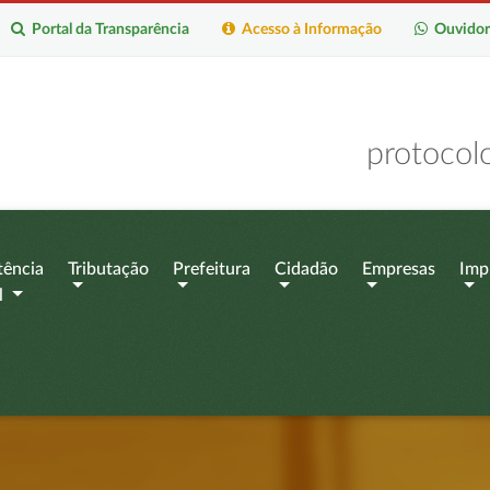
Portal da Transparência
Acesso à Informação
Ouvidor
protocol
tência
Tributação
Prefeitura
Cidadão
Empresas
Imp
l