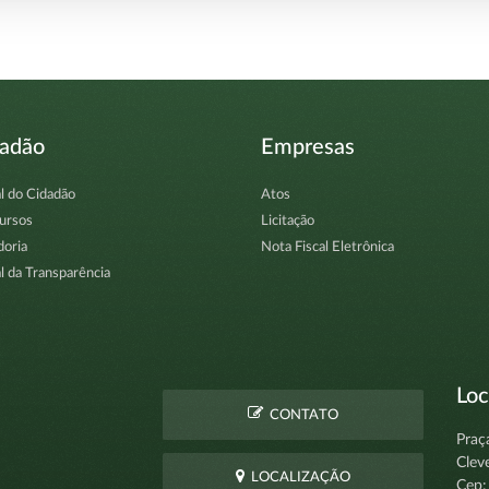
dadão
Empresas
l do Cidadão
Atos
ursos
Licitação
doria
Nota Fiscal Eletrônica
l da Transparência
Loc
CONTATO
Praç
Clev
LOCALIZAÇÃO
Cep: