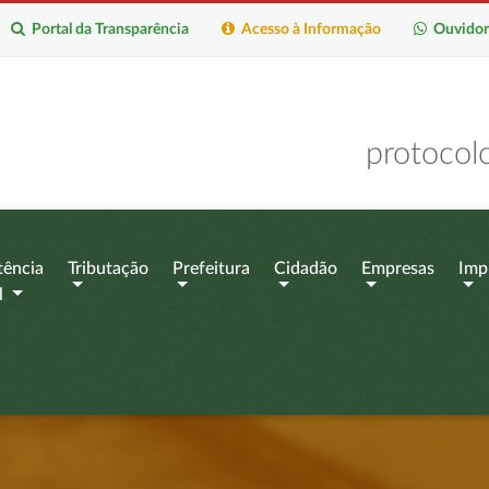
Portal da Transparência
Acesso à Informação
Ouvidor
protocol
tência
Tributação
Prefeitura
Cidadão
Empresas
Imp
l