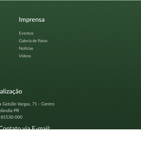
Imprensa
Eventos
Galeria de Fotos
Notícias
Vídeos
alização
a Getúlio Vargas, 71 - Centro
elândia-PR
 85530-000
ontato via E-mail:
tocolo@clevelandia.pr.gov.br