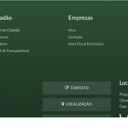
dadão
Empresas
l do Cidadão
Atos
ursos
Licitação
doria
Nota Fiscal Eletrônica
l da Transparência
Loc
CONTATO
Praç
Clev
LOCALIZAÇÃO
Cep:
C
PERGUNTAS
pro
FREQUENTES