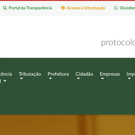
Portal da Transparência
Acesso à Informação
Ouvidor
protocol
tência
Tributação
Prefeitura
Cidadão
Empresas
Imp
l