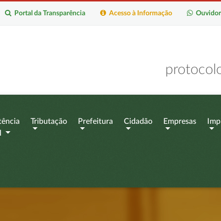
Portal da Transparência
Acesso à Informação
Ouvidor
protocol
tência
Tributação
Prefeitura
Cidadão
Empresas
Imp
l