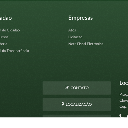
dadão
Empresas
l do Cidadão
Atos
ursos
Licitação
doria
Nota Fiscal Eletrônica
l da Transparência
Loc
CONTATO
Praç
Clev
LOCALIZAÇÃO
Cep:
C
PERGUNTAS
pro
FREQUENTES