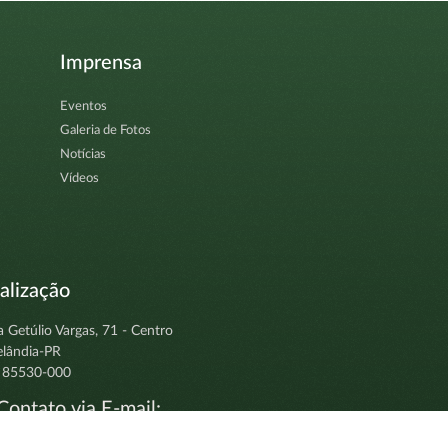
Imprensa
Eventos
Galeria de Fotos
Notícias
Vídeos
alização
a Getúlio Vargas, 71 - Centro
elândia-PR
 85530-000
ontato via E-mail:
tocolo@clevelandia.pr.gov.br