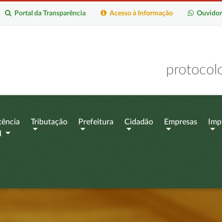
Portal da Transparência
Acesso à Informação
Ouvidor
protocol
tência
Tributação
Prefeitura
Cidadão
Empresas
Imp
l