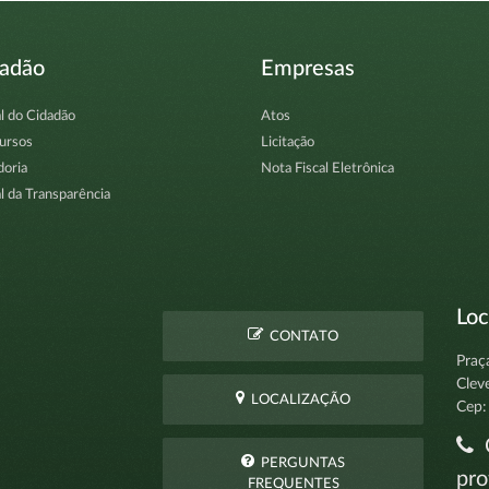
dadão
Empresas
l do Cidadão
Atos
ursos
Licitação
doria
Nota Fiscal Eletrônica
l da Transparência
Loc
CONTATO
Praç
Clev
LOCALIZAÇÃO
Cep:
C
PERGUNTAS
pro
FREQUENTES