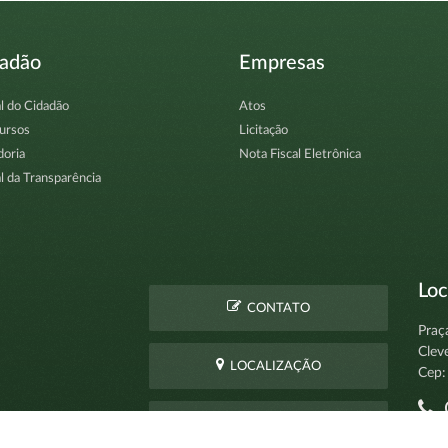
dadão
Empresas
l do Cidadão
Atos
ursos
Licitação
doria
Nota Fiscal Eletrônica
l da Transparência
Loc
CONTATO
Praç
Clev
LOCALIZAÇÃO
Cep:
C
PERGUNTAS
pro
FREQUENTES