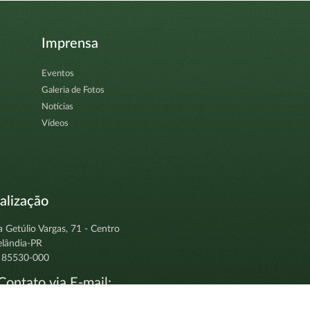
Imprensa
Eventos
Galeria de Fotos
Notícias
Vídeos
alização
a Getúlio Vargas, 71 - Centro
elândia-PR
 85530-000
ontato via E-mail:
tocolo@clevelandia.pr.gov.br