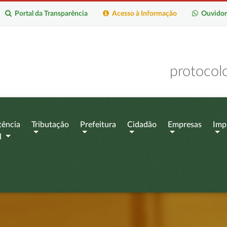
Portal da Transparência
Acesso à Informação
Ouvidor
protocol
tência
Tributação
Prefeitura
Cidadão
Empresas
Imp
l