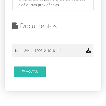
e dá outras providências.
Documentos
lei_nr_2441__170912_1018.pdf
VOLTAR