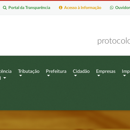
Portal da Transparência
Acesso à Informação
Ouvidor
protocol
tência
Tributação
Prefeitura
Cidadão
Empresas
Imp
l