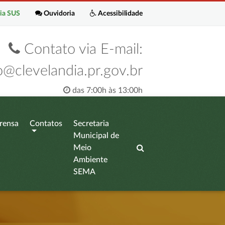
ia SUS
Ouvidoria
Acessibilidade
Contato via E-mail:
o@clevelandia.pr.gov.br
das 7:00h às 13:00h
rensa
Contatos
Secretaria
Municipal de
Meio
Ambiente
SEMA