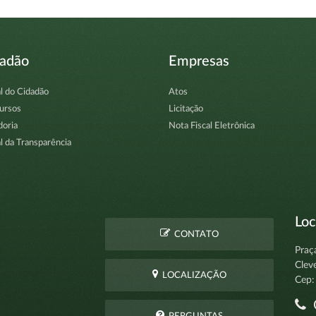
dadão
Empresas
l do Cidadão
Atos
ursos
Licitação
doria
Nota Fiscal Eletrônica
l da Transparência
Loc
CONTATO
Praç
Clev
LOCALIZAÇÃO
Cep:
C
PERGUNTAS