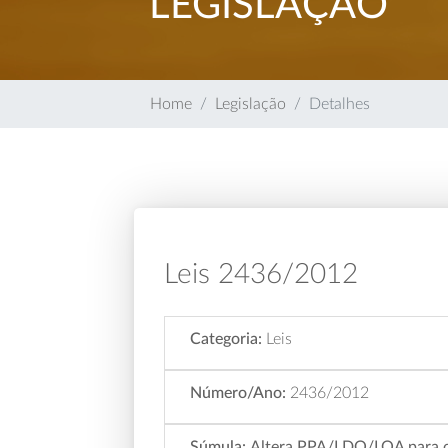
LEGISLAÇÃO
Home
Legislação
Detalhes
Leis 2436/2012
Categoria:
Leis
Número/Ano:
2436/2012
Súmula:
Altera PPA/LDO/LOA para o E