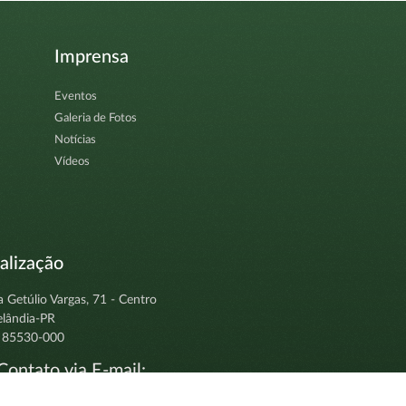
Imprensa
Eventos
Galeria de Fotos
Notícias
Vídeos
alização
a Getúlio Vargas, 71 - Centro
elândia-PR
 85530-000
ontato via E-mail:
tocolo@clevelandia.pr.gov.br