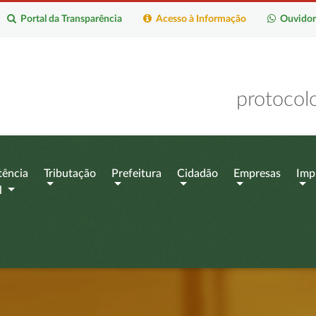
Portal da Transparência
Acesso à Informação
Ouvidor
protocol
tência
Tributação
Prefeitura
Cidadão
Empresas
Imp
l