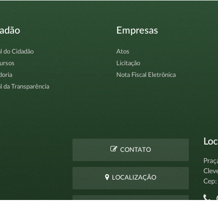
dadão
Empresas
l do Cidadão
Atos
ursos
Licitação
doria
Nota Fiscal Eletrônica
l da Transparência
Loc
CONTATO
Praç
Clev
LOCALIZAÇÃO
Cep:
C
PERGUNTAS
pro
FREQUENTES