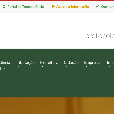
Portal da Transparência
Acesso à Informação
Ouvidor
protocol
tência
Tributação
Prefeitura
Cidadão
Empresas
Imp
l