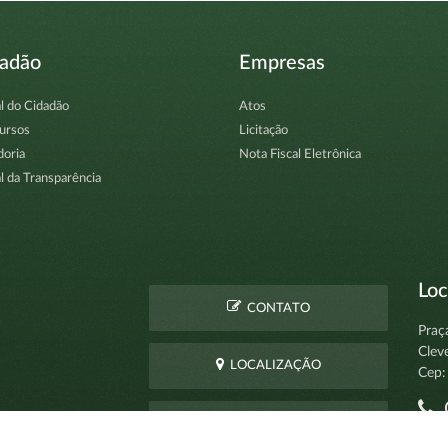
dadão
Empresas
l do Cidadão
Atos
ursos
Licitação
doria
Nota Fiscal Eletrônica
l da Transparência
Loc
CONTATO
Praç
Clev
LOCALIZAÇÃO
Cep:
C
PERGUNTAS
pro
FREQUENTES