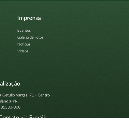
Imprensa
Eventos
Galeria de Fotos
Notícias
Vídeos
alização
a Getúlio Vargas, 71 - Centro
elândia-PR
 85530-000
ontato via E-mail:
tocolo@clevelandia.pr.gov.br