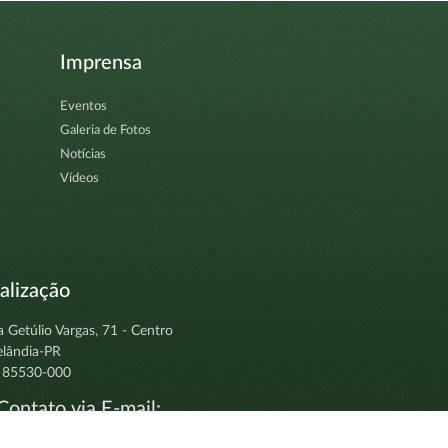
Imprensa
Eventos
Galeria de Fotos
Notícias
Vídeos
alização
a Getúlio Vargas, 71 - Centro
elândia-PR
 85530-000
ontato via E-mail:
tocolo@clevelandia.pr.gov.br