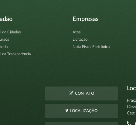
dadão
Empresas
l do Cidadão
Atos
ursos
Licitação
doria
Nota Fiscal Eletrônica
l da Transparência
Loc
CONTATO
Praç
Clev
LOCALIZAÇÃO
Cep:
C
PERGUNTAS
pro
FREQUENTES