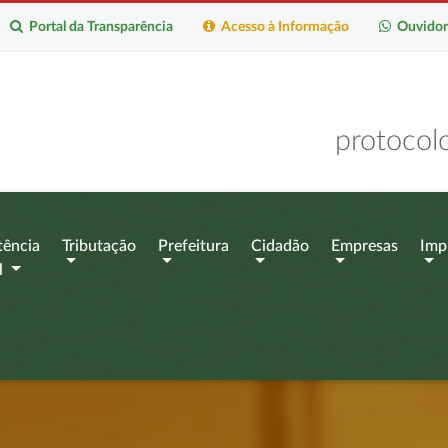
Portal da Transparência
Acesso à Informação
Ouvidor
protocol
tência
Tributação
Prefeitura
Cidadão
Empresas
Imp
l