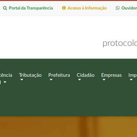
Portal da Transparência
Acesso à Informação
Ouvidor
protocol
tência
Tributação
Prefeitura
Cidadão
Empresas
Imp
l