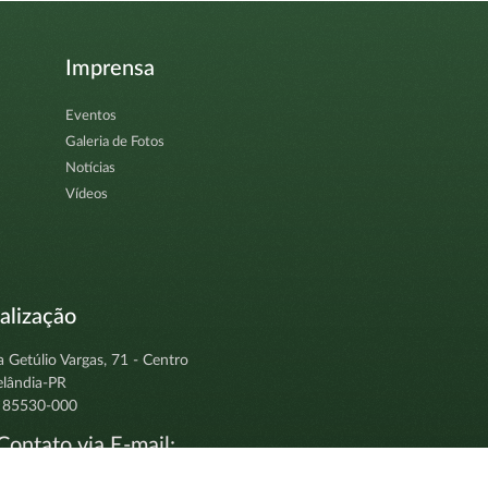
Imprensa
Eventos
Galeria de Fotos
Notícias
Vídeos
alização
a Getúlio Vargas, 71 - Centro
elândia-PR
 85530-000
ontato via E-mail:
tocolo@clevelandia.pr.gov.br