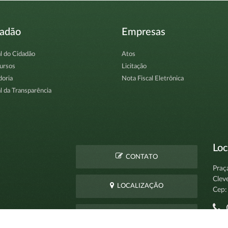
dadão
Empresas
l do Cidadão
Atos
ursos
Licitação
doria
Nota Fiscal Eletrônica
l da Transparência
Loc
CONTATO
Praç
Clev
LOCALIZAÇÃO
Cep:
C
PERGUNTAS
pro
FREQUENTES