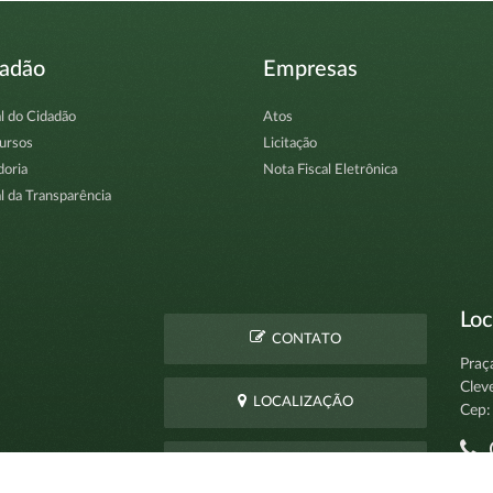
dadão
Empresas
l do Cidadão
Atos
ursos
Licitação
doria
Nota Fiscal Eletrônica
l da Transparência
Loc
CONTATO
Praç
Clev
LOCALIZAÇÃO
Cep:
C
PERGUNTAS
pro
FREQUENTES