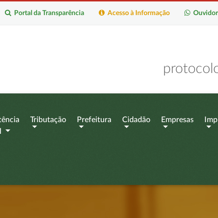
Portal da Transparência
Acesso à Informação
Ouvidor
protocol
tência
Tributação
Prefeitura
Cidadão
Empresas
Imp
l