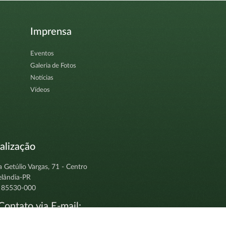
Imprensa
Eventos
Galeria de Fotos
Notícias
Vídeos
alização
a Getúlio Vargas, 71 - Centro
elândia-PR
 85530-000
ontato via E-mail:
tocolo@clevelandia.pr.gov.br