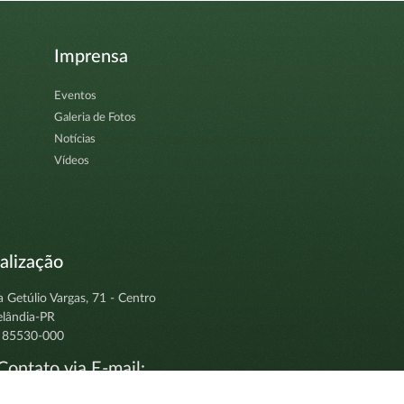
Imprensa
Eventos
Galeria de Fotos
Notícias
Vídeos
alização
a Getúlio Vargas, 71 - Centro
elândia-PR
 85530-000
ontato via E-mail:
tocolo@clevelandia.pr.gov.br