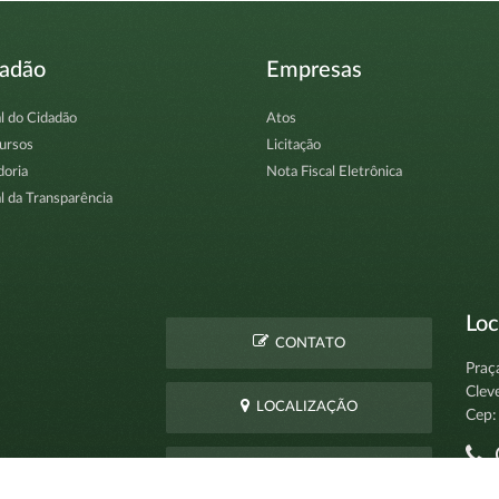
dadão
Empresas
l do Cidadão
Atos
ursos
Licitação
doria
Nota Fiscal Eletrônica
l da Transparência
Loc
CONTATO
Praç
Clev
LOCALIZAÇÃO
Cep:
C
PERGUNTAS
pro
FREQUENTES