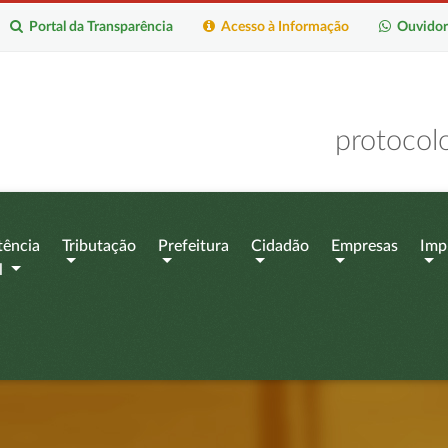
Portal da Transparência
Acesso à Informação
Ouvidor
protocol
tência
Tributação
Prefeitura
Cidadão
Empresas
Imp
l