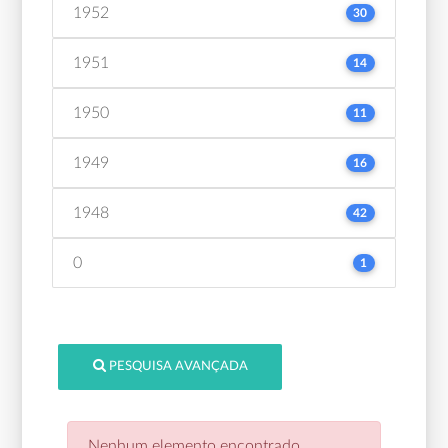
1952
30
1951
14
1950
11
1949
16
1948
42
0
1
PESQUISA AVANÇADA
Nenhum elemento encontrado.