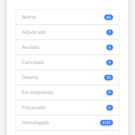
Aberta
66
Adjudicado
7
Anulada
6
Cancelada
4
Deserta
10
Em andamento
9
Fracassada
6
Homologada
1135