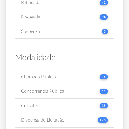
Retificada
42
Revogada
94
Suspensa
3
Modalidade
Chamada Pública
16
Concorrência Pública
11
Convite
39
Dispensa de Licitação
178