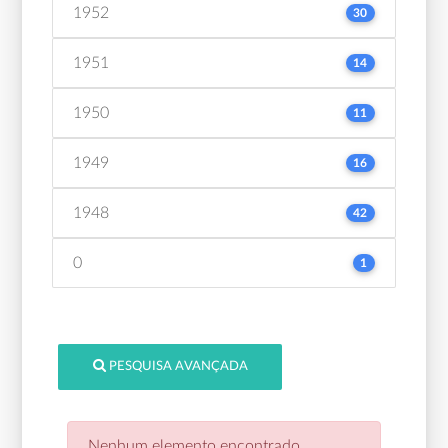
1952
30
1951
14
1950
11
1949
16
1948
42
0
1
PESQUISA AVANÇADA
Nenhum elemento encontrado.