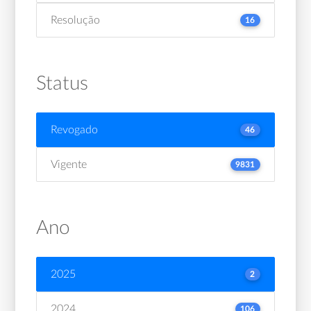
Resolução
16
Status
Revogado
46
Vigente
9831
Ano
2025
2
2024
106