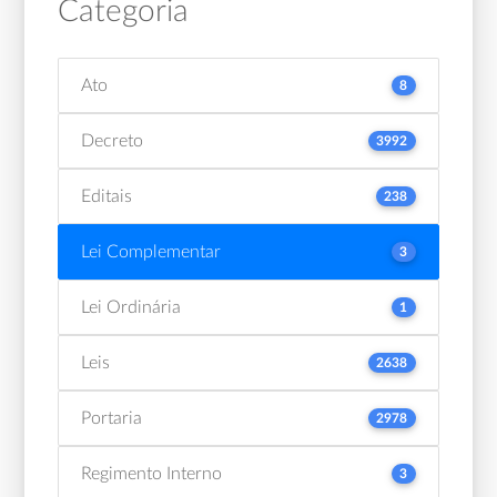
Categoria
Ato
8
Decreto
3992
Editais
238
Lei Complementar
3
Lei Ordinária
1
Leis
2638
Portaria
2978
Regimento Interno
3