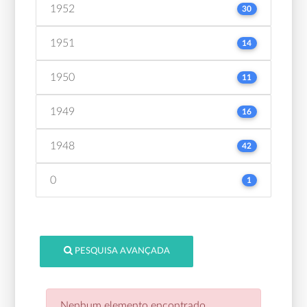
1952
30
1951
14
1950
11
1949
16
1948
42
0
1
PESQUISA AVANÇADA
Nenhum elemento encontrado.