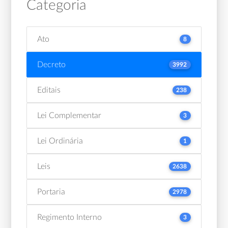
Categoria
Ato
8
Decreto
3992
Editais
238
Lei Complementar
3
Lei Ordinária
1
Leis
2638
Portaria
2978
Regimento Interno
3