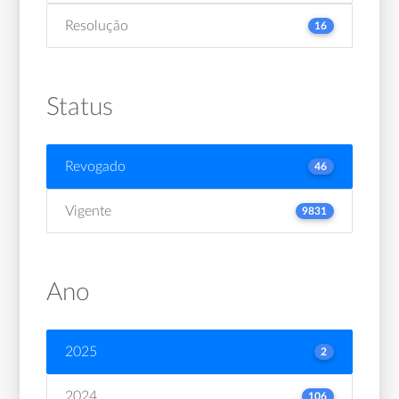
Resolução
16
Status
Revogado
46
Vigente
9831
Ano
2025
2
2024
106