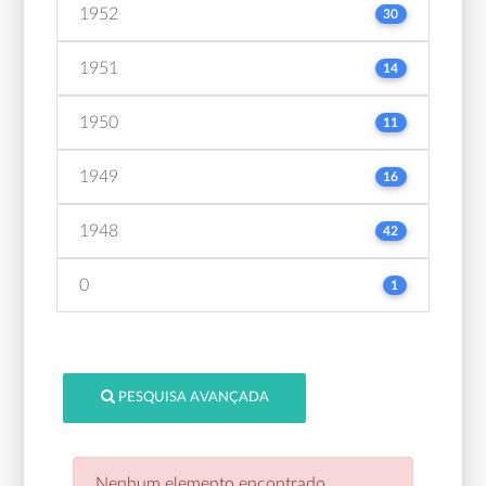
1952
30
1951
14
1950
11
1949
16
1948
42
0
1
PESQUISA AVANÇADA
Nenhum elemento encontrado.