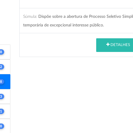
Súmula:
Dispõe sobre a abertura de Processo Seletivo Simpli
temporária de excepcional interesse público.
DETALHES
8
2
8
3
1
8