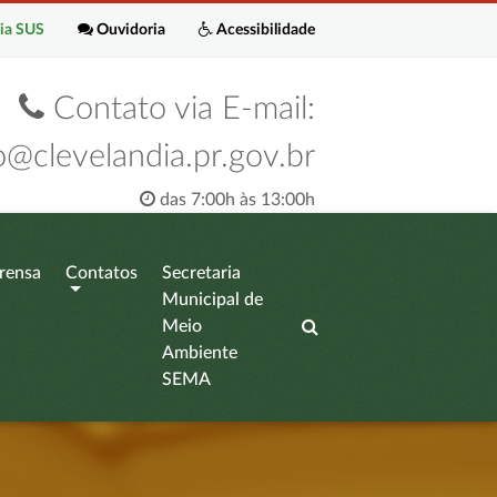
ia SUS
Ouvidoria
Acessibilidade
Contato via E-mail:
o@clevelandia.pr.gov.br
das 7:00h às 13:00h
rensa
Contatos
Secretaria
Municipal de
Meio
Ambiente
SEMA