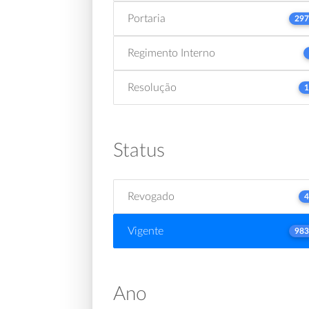
Portaria
297
Regimento Interno
Resolução
1
Status
Revogado
4
Vigente
983
Ano