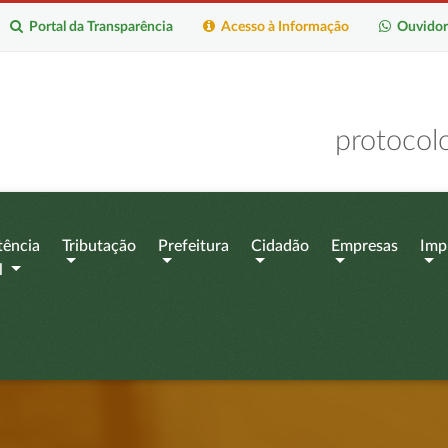
Portal da Transparência
Acesso à Informação
Ouvidor
protocol
tência
Tributação
Prefeitura
Cidadão
Empresas
Imp
l