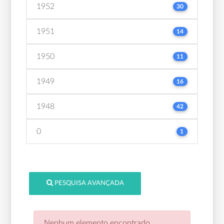
1952
30
1951
14
1950
11
1949
16
1948
42
0
1
PESQUISA AVANÇADA
Nenhum elemento encontrado.